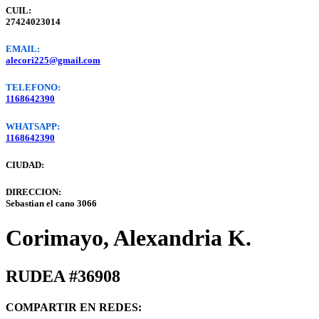
CUIL:
27424023014
EMAIL:
alecori225@gmail.com
TELEFONO:
1168642390
WHATSAPP:
1168642390
CIUDAD:
DIRECCION:
Sebastian el cano 3066
Corimayo, Alexandria K.
RUDEA #36908
COMPARTIR EN REDES: