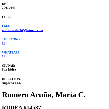
DNI:
20617049
CUIL:
EMAIL:
mariacecilia34@hotmail.com
TELEFONO:
11
WHATSAPP:
11
CIUDAD:
San Isidro
DIRECCION:
suipacha 1442
Romero Acuña, María C.
RUDEA #14537