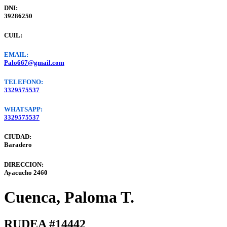
DNI:
39286250
CUIL:
EMAIL:
Palo667@gmail.com
TELEFONO:
3329575537
WHATSAPP:
3329575537
CIUDAD:
Baradero
DIRECCION:
Ayacucho 2460
Cuenca, Paloma T.
RUDEA #14442